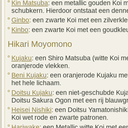
Kin Matsuba
: een metallic gouden Koi 
schubkern. Hierdoor ontstaat een denn
Ginbo
: een zwarte Koi met een zilverkle
Kinbo
: een zwarte Koi met een goudkleu
Hikari Moyomono
Kujaku
: een Shiro Matsuba (witte Koi 
oranjerode vlekken.
Beni Kujaku
: een oranjerode Kujaku me
het hele lichaam.
Doitsu Kujaku
: een niet-geschubde Kuja
Doitsu Sakura Ogon met een rij blauwgr
Heisei Nishiki
: een Doitsu Yamatonishiki
Koi wet rode en zwarte patronen.
Hariwake
: een Metallic witte Koi met ee