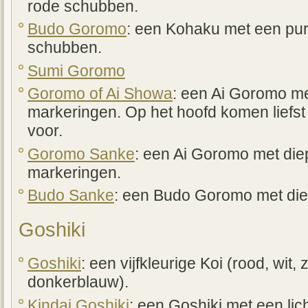
rode schubben.
Budo Goromo
: een Kohaku met een pur
schubben.
Sumi Goromo
Goromo of Ai Showa
: een Ai Goromo m
markeringen. Op het hoofd komen liefst
voor.
Goromo Sanke
: een Ai Goromo met die
markeringen.
Budo Sanke
: een Budo Goromo met die
Goshiki
Goshiki
: een vijfkleurige Koi (rood, wit, 
donkerblauw).
Kindai Goshiki
: een Goshiki met een lic