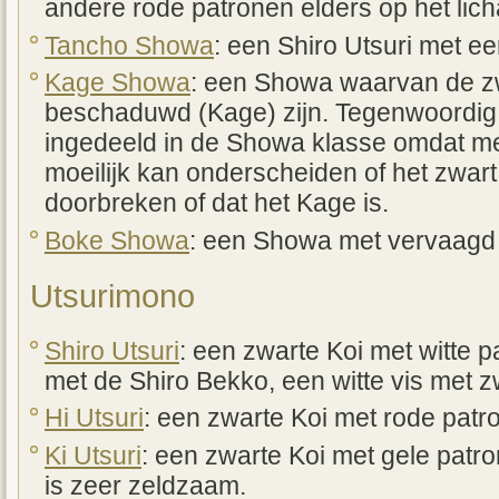
andere rode patronen elders op het lic
Tancho Showa
: een Shiro Utsuri met e
Kage Showa
: een Showa waarvan de z
beschaduwd (Kage) zijn. Tegenwoordig
ingedeeld in de Showa klasse omdat me
moeilijk kan onderscheiden of het zwart
doorbreken of dat het Kage is.
Boke Showa
: een Showa met vervaagd o
Utsurimono
Shiro Utsuri
: een zwarte Koi met witte p
met de Shiro Bekko, een witte vis met 
Hi Utsuri
: een zwarte Koi met rode patr
Ki Utsuri
: een zwarte Koi met gele pat
is zeer zeldzaam.