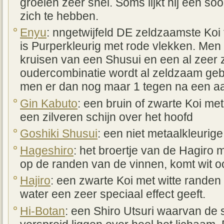
groeien zeer snel. Soms lijkt hij een so
zich te hebben.
Enyu
: nngetwijfeld DE zeldzaamste Koi 
is Purperkleurig met rode vlekken. Men
kruisen van een Shusui en een al zeer
oudercombinatie wordt al zeldzaam geb
men er dan nog maar 1 tegen na een aan
Gin Kabuto
: een bruin of zwarte Koi me
een zilveren schijn over het hoofd
Goshiki Shusui
: een niet metaalkleurig
Hageshiro
: het broertje van de Hagiro
op de randen van de vinnen, komt wit o
Hajiro
: een zwarte Koi met witte randen
water een zeer speciaal effect geeft.
Hi-Botan
: een Shiro Utsuri waarvan de 