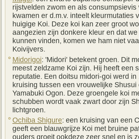
rijstvelden zwom en als consumpsievis w
kwamen er d.m.v. inteelt kleurmutaties 
huigige Koi. Deze koi kan zeer groot w
aangezien zijn donkere kleur en dat we
kunnen vinden, komen we ham niet vaak
Koivijvers.
Midorigoi
: 'Midori' betekent groen. Dit 
meest zeldzame Koi zijn. Hij heeft een 
reputatie. Een doitsu midori-goi werd 
kruising tussen een vrouwelijke Shusui
Yamabuki Ogon. Deze groengele koi met 
schubben wordt vaak zwart door zijn Shu
lichtgroen.
Ochiba Shigure
: een kruising van een 
geeft een blauwgrijze Koi met bruine pa
ouders groeit ookdeze zeer snel en is z