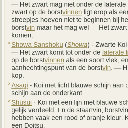
— Het zwart mag niet onder de laterale l
zwart op de borst
vinnen
ligt erop als e
streepjes hoeven niet te beginnen bij 
borst
vin
maar het mag wel — Het zwart 
komen.
Showa Sanshoku
(
Showa
) - Zwarte Ko
— Het zwart komt tot onder de
laterale l
op de borst
vinnen
als een soort vlek, en
aanhechtingspunt van de borst
vin
. — H
kop.
Asagi
- Koi met licht blauwe schijn aan
schijn aan de onderkant
Shusui
- Koi met een lijn met blauwe sc
gelijk verdeeld. En de staartvin, borst
hebben vaak een rood of oranje kleur. 
een Doitsu.