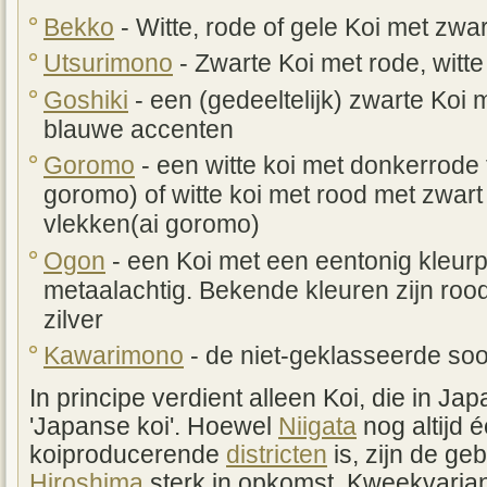
Bekko
- Witte, rode of gele Koi met zwa
Utsurimono
- Zwarte Koi met rode, witte
Goshiki
- een (gedeeltelijk) zwarte Koi m
blauwe accenten
Goromo
- een witte koi met donkerrode
goromo) of witte koi met rood met zwar
vlekken(ai goromo)
Ogon
- een Koi met een eentonig kleurpa
metaalachtig. Bekende kleuren zijn rood,
zilver
Kawarimono
- de niet-geklasseerde so
In principe verdient alleen Koi, die in J
'Japanse koi'. Hoewel
Niigata
nog altijd 
koiproducerende
districten
is, zijn de g
Hiroshima
sterk in opkomst. Kweekvarian