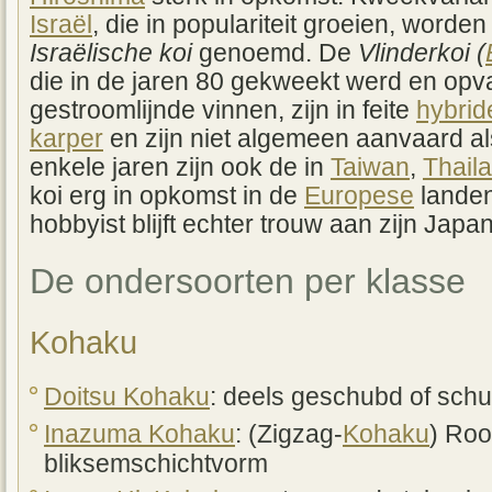
Israël
, die in populariteit groeien, worden
Israëlische koi
genoemd. De
Vlinderkoi (
die in de jaren 80 gekweekt werd en opva
gestroomlijnde vinnen, zijn in feite
hybrid
karper
en zijn niet algemeen aanvaard als
enkele jaren zijn ook de in
Taiwan
,
Thail
koi erg in opkomst in de
Europese
landen
hobbyist blijft echter trouw aan zijn Japa
De ondersoorten per klasse
Kohaku
Doitsu Kohaku
: deels geschubd of sc
Inazuma Kohaku
: (Zigzag-
Kohaku
) Roo
bliksemschichtvorm