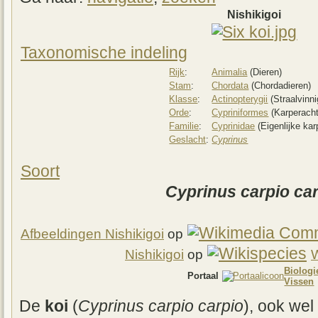
Nishikigoi
Taxonomische indeling
Rijk
:
Animalia
(Dieren)
Stam
:
Chordata
(Chordadieren)
Klasse
:
Actinopterygii
(Straalvinni
Orde
:
Cypriniformes
(Karperacht
Familie
:
Cyprinidae
(Eigenlijke kar
Geslacht
:
Cyprinus
Soort
Cyprinus carpio ca
Afbeeldingen Nishikigoi
op
Nishikigoi
op
W
Biologi
Portaal
Vissen
De
koi
(
Cyprinus carpio carpio
), ook wel