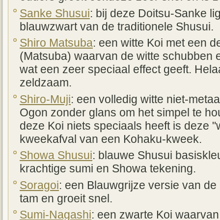
Sanke Shusui
: bij deze Doitsu-Sanke li
blauwzwart van de traditionele Shusui.
Shiro Matsuba
: een witte Koi met een 
(Matsuba) waarvan de witte schubben 
wat een zeer speciaal effect geeft. Hela
zeldzaam.
Shiro-Muji
: een volledig witte niet-meta
Ogon zonder glans om het simpel te h
deze Koi niets speciaals heeft is deze "
kweekafval van een Kohaku-kweek.
Showa Shusui
: blauwe Shusui basiskle
krachtige sumi en Showa tekening.
Soragoi
: een Blauwgrijze versie van de
tam en groeit snel.
Sumi-Nagashi
: een zwarte Koi waarva