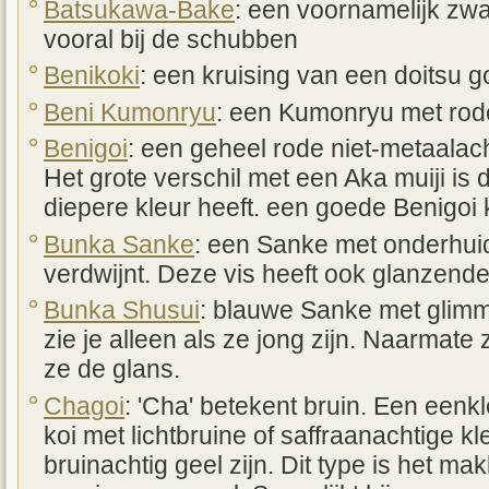
Batsukawa-Bake
: een voornamelijk zwar
vooral bij de schubben
Benikoki
: een kruising van een doitsu g
Beni Kumonryu
: een Kumonryu met rod
Benigoi
: een geheel rode niet-metaalach
Het grote verschil met een Aka muiji is 
diepere kleur heeft. een goede Benigoi 
Bunka Sanke
: een Sanke met onderhuid
verdwijnt. Deze vis heeft ook glanzende
Bunka Shusui
: blauwe Sanke met glimm
zie je alleen als ze jong zijn. Naarmat
ze de glans.
Chagoi
: 'Cha' betekent bruin. Een eenk
koi met lichtbruine of saffraanachtige k
bruinachtig geel zijn. Dit type is het ma