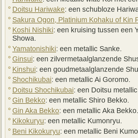
Doitsu Hariwake
: een schubloze Hariw
Sakura Ogon, Platinium Kohaku of Kin F
Koshi Nishiki
: een kruising tussen een
Showa.
Yamatonishiki
: een metallic Sanke.
Ginsui
: een zilvermetaalglanzende Shus
Kinshui
: een goudmetaalglanzende Shu
Shochikubai
: een metallic Ai Goromo.
Doitsu Shochikubai
: een Doitsu metalli
Gin Bekko
: een metallic Shiro Bekko.
Gin Aka Bekko
: een metallic Aka Bekko
Kikokuryu
: een metallic Kumonryu.
Beni Kikokuryu
: een metallic Beni Kumo