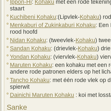
Ippon-Hi
:
Kohaku
met een rode tekening
staart
Kuchibeni Kohaku
:(Lipvlek-
Kohaku
) ro
Menkaburi of Zukinkaburi Kohaku
: Een
rood hoofd
Nidan Kohaku
: (tweevlek-
Kohaku
) twee
Sandan Kohaku
: (drievlek-
Kohaku
) dri
Yondan Kohaku
: (viervlek-
Kohaku
) vie
Maruten Kohaku
: een kohaku met een r
andere rode patronen elders op het lic
Tancho Kohaku
: met één rode vlek op d
spierwit
Dainichi Maruten Kohaku
: koi met loss
Sanke