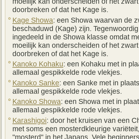
moeilijk kan onderscheiden of het zwart
doorbreken of dat het Kage is.
Kage Showa
: een Showa waarvan de z
beschaduwd (Kage) zijn. Tegenwoordig
ingedeeld in de Showa klasse omdat me
moeilijk kan onderscheiden of het zwart
doorbreken of dat het Kage is.
Kanoko Kohaku
: een Kohaku met in pla
allemaal gespikkelde rode vlekjes.
Kanoko Sanke
: een Sanke met in plaat
allemaal gespikkelde rode vlekjes.
Kanoko Showa
: een Showa met in plaat
allemaal gespikkelde rode vlekjes.
Karashigoi
: door het kruisen van een C
met soms een mosterdkleurige variëteit,
"mosterd" in het Japans. Vele beginner