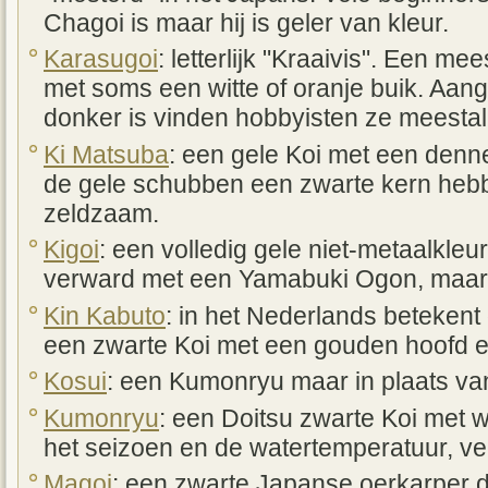
Chagoi is maar hij is geler van kleur.
Karasugoi
: letterlijk "Kraaivis". Een m
met soms een witte of oranje buik. Aan
donker is vinden hobbyisten ze meestal vr
Ki Matsuba
: een gele Koi met een den
de gele schubben een zwarte kern hebbe
zeldzaam.
Kigoi
: een volledig gele niet-metaalkleu
verward met een Yamabuki Ogon, maar d
Kin Kabuto
: in het Nederlands betekent
een zwarte Koi met een gouden hoofd 
Kosui
: een Kumonryu maar in plaats va
Kumonryu
: een Doitsu zwarte Koi met 
het seizoen en de watertemperatuur, ve
Magoi
: een zwarte Japanse oerkarper d