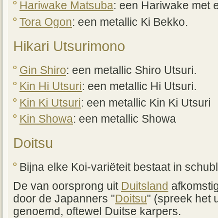
Hariwake Matsuba
: een Hariwake met 
Tora Ogon
: een metallic Ki Bekko.
Hikari Utsurimono
Gin Shiro
: een metallic Shiro Utsuri.
Kin Hi Utsuri
: een metallic Hi Utsuri.
Kin Ki Utsuri
: een metallic Kin Ki Utsuri
Kin Showa
: een metallic Showa
Doitsu
Bijna elke Koi-variëteit bestaat in schu
De van oorsprong uit
Duitsland
afkomsti
door de Japanners "
Doitsu
" (spreek het u
genoemd, oftewel Duitse karpers.