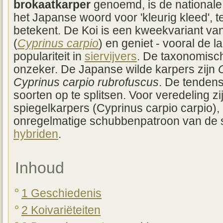
brokaatkarper
genoemd, is de national
het Japanse woord voor 'kleurig kleed', ter
betekent. De Koi is een kweekvariant va
(
Cyprinus carpio
) en geniet - vooral de l
populariteit in
siervijvers
. De taxonomisch
onzeker. De Japanse wilde karpers zijn
Cyprinus carpio rubrofuscus
. De tenden
soorten op te splitsen. Voor veredeling zi
spiegelkarpers (Cyprinus carpio carpio),
onregelmatige schubbenpatroon van de s
hybriden
.
Inhoud
1 Geschiedenis
2 Koivariëteiten