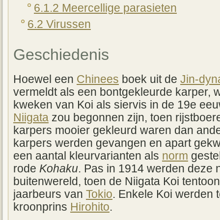
6.1.2 Meercellige parasieten
6.2 Virussen
Geschiedenis
Hoewel een
Chinees
boek uit de
Jin-dyn
vermeldt als een bontgekleurde karper,
kweken van Koi als siervis in de 19e ee
Niigata
zou begonnen zijn, toen rijstboe
karpers mooier gekleurd waren dan ande
karpers werden gevangen en apart gekw
een aantal kleurvarianten als
norm
gestel
rode
Kohaku
. Pas in 1914 werden deze
buitenwereld, toen de Niigata Koi tento
jaarbeurs van
Tokio
. Enkele Koi werden
kroonprins
Hirohito
.